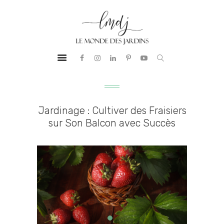
PRESTATIONS
LE MONDE DES JARDINS
BUREAU
Aménagement Paysager
D’ÉTUDES
NOTRE ADN
RÉALISATIONS
GUIDE &
Jardinage : Cultiver des Fraisiers
CONSEILS
sur Son Balcon avec Succès
CONTACT