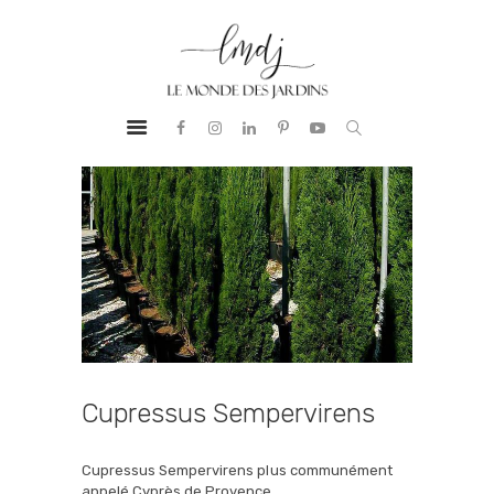
PRESTATIONS
LE MONDE DES JARDINS
BUREAU
Aménagement Paysager
D’ÉTUDES
NOTRE ADN
RÉALISATIONS
GUIDE &
CONSEILS
CONTACT
Cupressus Sempervirens
Cupressus Sempervirens plus communément
appelé Cyprès de Provence.