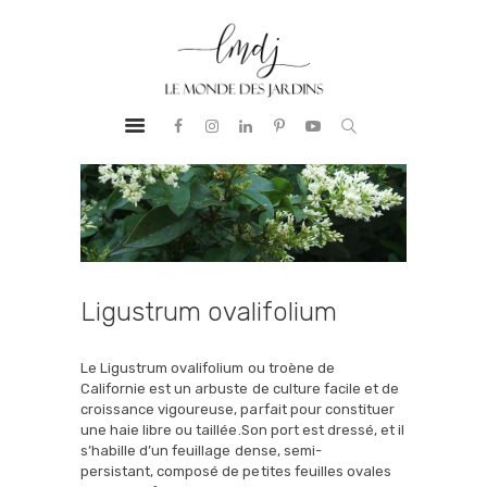
PRESTATIONS
LE MONDE DES JARDINS
BUREAU
Aménagement Paysager
D’ÉTUDES
NOTRE ADN
RÉALISATIONS
GUIDE &
CONSEILS
CONTACT
Ligustrum ovalifolium
Le Ligustrum ovalifolium ou troène de
Californie est un arbuste de culture facile et de
croissance vigoureuse, parfait pour constituer
une haie libre ou taillée.Son port est dressé, et il
s’habille d’un feuillage dense, semi-
persistant, composé de petites feuilles ovales