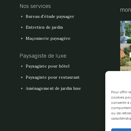
Nos services
mon
Bureau d'étude paysager
Entretien de jardin
Maçonnerie paysagère
Paysagiste de luxe
Paysagiste pour hôtel
Paysagiste pour restaurant
Aménagement de jardin luxe
Pour offrir 
cookies pou
Rec
consentir à
Vous 
comportement
ou de retire
candi
caractéristi