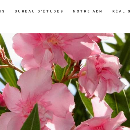
PRESTATIONS
NS
BUREAU D’ÉTUDES
NOTRE ADN
RÉALI
LE MONDE DES JARDINS
Aménagement Paysager
BUREAU
D’ÉTUDES
NOTRE ADN
RÉALISATIONS
GUIDE &
CONSEILS