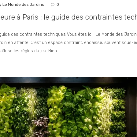
CONTACT
y
Le Monde des Jardins
0
ieure à Paris : le guide des contraintes te
le guide des contraintes techniques Vous êtes ici : Le Monde des Jard
in en attente. C'est un espace contraint, encaissé, souvent sous-e
aîtrise les règles du jeu. Bien…