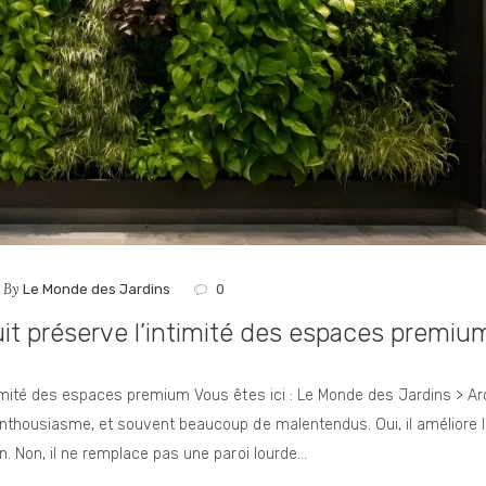
By
Le Monde des Jardins
0
uit préserve l’intimité des espaces premiu
ntimité des espaces premium Vous êtes ici : Le Monde des Jardins > 
enthousiasme, et souvent beaucoup de malentendus. Oui, il améliore l
n. Non, il ne remplace pas une paroi lourde…