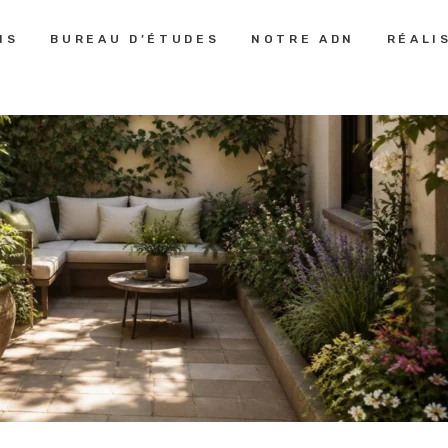
PRESTATIONS
NS
BUREAU D’ÉTUDES
NOTRE ADN
RÉALI
LE MONDE DES JARDINS
Aménagement Paysager
BUREAU
D’ÉTUDES
NOTRE ADN
RÉALISATIONS
GUIDE &
CONSEILS