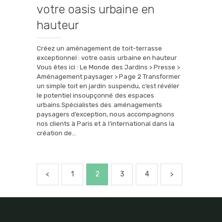
votre oasis urbaine en
hauteur
Créez un aménagement de toit-terrasse
exceptionnel : votre oasis urbaine en hauteur
Vous êtes ici : Le Monde des Jardins > Presse >
Aménagement paysager > Page 2 Transformer
un simple toit en jardin suspendu, c’est révéler
le potentiel insoupçonné des espaces
urbains.Spécialistes des aménagements
paysagers d’exception, nous accompagnons
nos clients à Paris et à l’international dans la
création de…
Pagination
<
PAGE
1
PAGE
2
PAGE
3
PAGE
4
>
des
publications