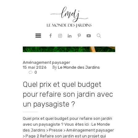
PRESTATIONS
LE MONDE DES JARDINS
BUREAU
Aménagement Paysager
D’ÉTUDES
NOTRE ADN
RÉALISATIONS
GUIDE &
Aménagement paysager
By
15 mai 2026
Le Monde des Jardins
CONSEILS
0
CONTACT
Quel prix et quel budget
pour refaire son jardin avec
un paysagiste ?
Quel prix et quel budget pour refaire son jardin
avec un paysagiste ? Vous êtes ici : Le Monde
des Jardins > Presse > Aménagement paysager
> Page 2 Refaire son jardin est un projet qui