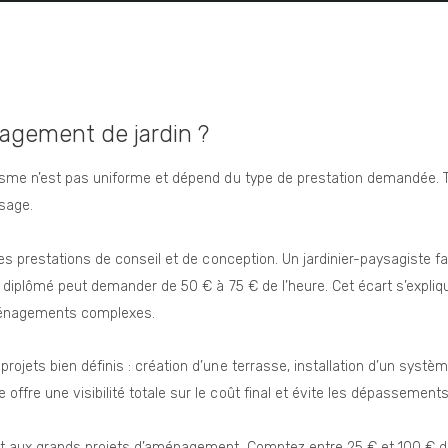
nagement de jardin ?
isme n’est pas uniforme et dépend du type de prestation demandée. T
sage.
les prestations de conseil et de conception. Un jardinier-paysagiste 
e diplômé peut demander de 50 € à 75 € de l’heure. Cet écart s’expliqu
ménagements complexes.
rojets bien définis : création d’une terrasse, installation d’un systèm
fre une visibilité totale sur le coût final et évite les dépassement
ut aux grands projets d’aménagement. Comptez entre 25 € et 100 € du