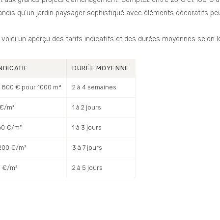
andis qu’un jardin paysager sophistiqué avec éléments décoratifs peu
voici un aperçu des tarifs indicatifs et des durées moyennes selon le
INDICATIF
DURÉE MOYENNE
 800 € pour 1000 m²
2 à 4 semaines
 €/m²
1 à 2 jours
60 €/m²
1 à 3 jours
200 €/m²
3 à 7 jours
5 €/m²
2 à 5 jours