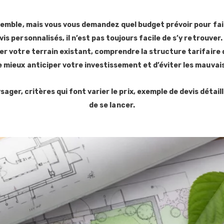
CONTACT
ssemble, mais vous vous demandez quel budget prévoir pour fair
evis personnalisés, il n’est pas toujours facile de s’y retrouv
r votre terrain existant, comprendre la structure tarifaire
 mieux anticiper votre investissement et d’éviter les mauvais
, critères qui font varier le prix, exemple de devis détaillé 
de se lancer.