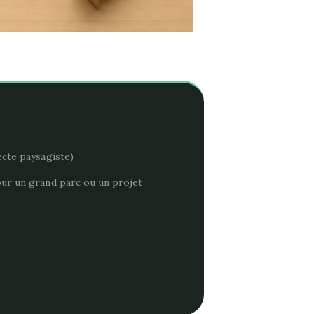
ecte paysagiste)
our un grand parc ou un projet