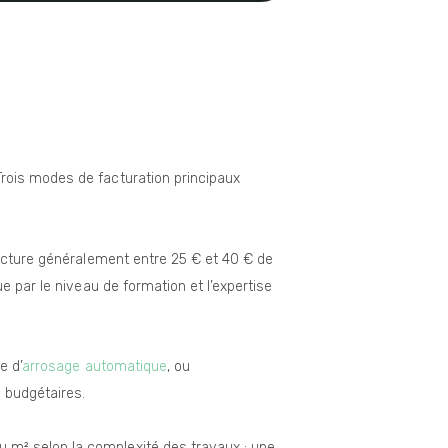
rois modes de facturation principaux
facture généralement entre 25 € et 40 € de
e par le niveau de formation et l’expertise
e d’
arrosage automatique
, ou
s budgétaires.
 m² selon la complexité des travaux : une