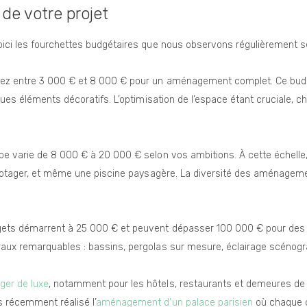
 de votre projet
oici les fourchettes budgétaires que nous observons régulièrement se
ez entre 3 000 € et 8 000 € pour un aménagement complet. Ce budge
ques éléments décoratifs. L’optimisation de l’espace étant cruciale, c
ppe varie de 8 000 € à 20 000 € selon vos ambitions. À cette échell
, potager, et même une piscine paysagère. La diversité des aménageme
gets démarrent à 25 000 € et peuvent dépasser 100 000 € pour des pr
raux remarquables : bassins, pergolas sur mesure, éclairage scénog
er de luxe
, notamment pour les hôtels, restaurants et demeures de 
 récemment réalisé l’
aménagement d’un palace parisien
où chaque d