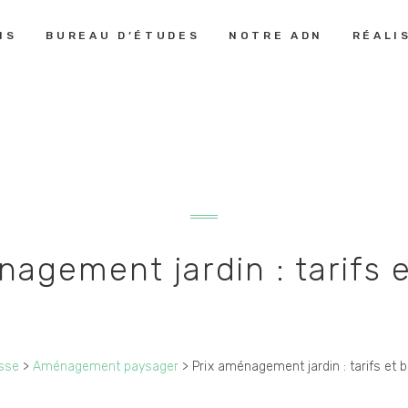
PRESTATIONS
NS
BUREAU D’ÉTUDES
NOTRE ADN
RÉALI
LE MONDE DES JARDINS
Aménagement Paysager
BUREAU
D’ÉTUDES
NOTRE ADN
RÉALISATIONS
nagement jardin : tarifs 
GUIDE &
CONSEILS
sse
>
Aménagement paysager
>
Prix aménagement jardin : tarifs et 