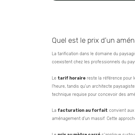
Quel est le prix d’un amé
La tarification dans le domaine du paysag
coexistent chez les professionnels du pay
Le
tarif horaire
reste la référence pour 
l’heure, tandis qu’un architecte paysagist
technique requise pour concevoir des a
La
facturation au forfait
convient aux p
aménagement d’un massif. Cette approche of
Le
prix au mètre carré
s’applique surto