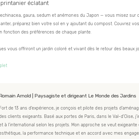
printanier éclatant
s, echinacea, gaura, sedum et anémones du Japon — vous misez sur de
nter, préparez bien votre sol en y ajoutant du compost. Couvrez vos p
n fonction des préférences de chaque plante.
s vous offriront un jardin coloré et vivant dès le retour des beaux jo
plet
Romain Arnold | Paysagiste et dirigeant Le Monde des Jardins
Fort de 13 ans d’expérience, je conçois et pilote des projets d’am
des clients exigeants. Basé aux portes de Paris, dans le Val-d’Oise, j
et à l’international selon les projets. Mon approche se veut exigeante e
esthétique, la performance technique et en accord avec mes engagem