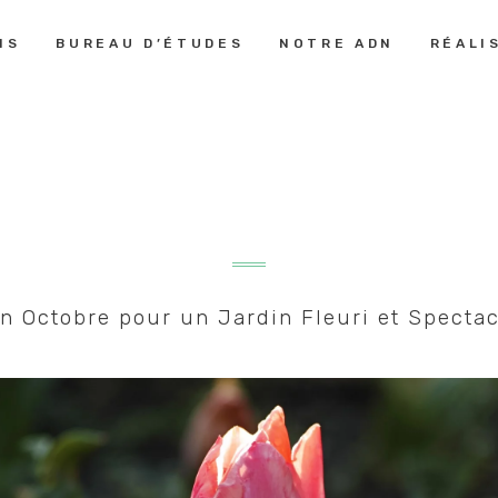
PRESTATIONS
NS
BUREAU D’ÉTUDES
NOTRE ADN
RÉALI
LE MONDE DES JARDINS
Aménagement Paysager
BUREAU
D’ÉTUDES
NOTRE ADN
RÉALISATIONS
n Octobre pour un Jardin Fleuri et Specta
GUIDE &
CONSEILS