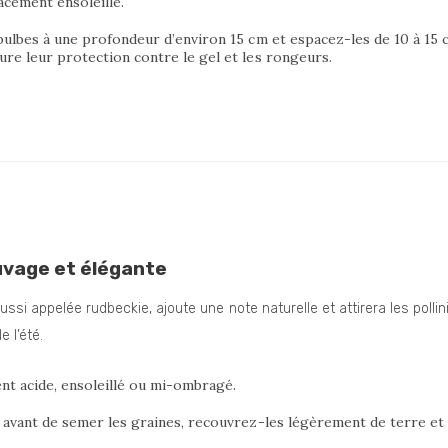
acement ensoleillé.
 bulbes à une profondeur d’environ 15 cm et espacez-les de 10 à 15
ure leur protection contre le gel et les rongeurs.
uvage et élégante
ssi appelée rudbeckie, ajoute une note naturelle et attirera les polli
e l’été.
nt acide, ensoleillé ou mi-ombragé.
l avant de semer les graines, recouvrez-les légèrement de terre et