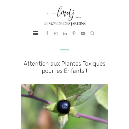
PRESTATIONS
LE MONDE DES JARDINS
BUREAU
Aménagement Paysager
D’ÉTUDES
NOTRE ADN
RÉALISATIONS
GUIDE &
Attention aux Plantes Toxiques
CONSEILS
pour les Enfants !
CONTACT