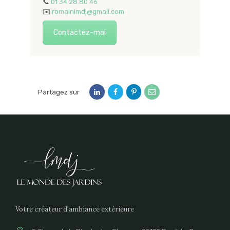
📞
01 34 28 80 46
✉️
romainlmdj@gmail.com
Contactez-moi
Partagez sur
Votre créateur d'ambiance extérieure