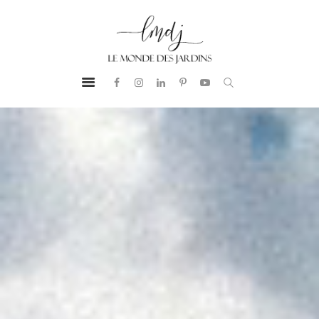
PRESTATIONS
LE MONDE DES JARDINS
BUREAU
Aménagement Paysager
D’ÉTUDES
NOTRE ADN
RÉALISATIONS
GUIDE &
CONSEILS
CONTACT